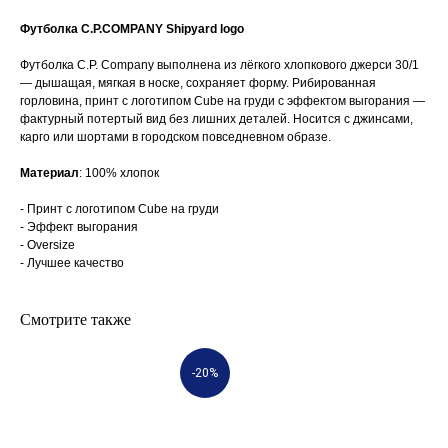
Футболка C.P.COMPANY Shipyard logo
Футболка C.P. Company выполнена из лёгкого хлопкового джерси 30/1
— дышащая, мягкая в носке, сохраняет форму. Рибированная
горловина, принт с логотипом Cube на груди с эффектом выгорания —
фактурный потертый вид без лишних деталей. Носится с джинсами,
карго или шортами в городском повседневном образе.
Материал
: 100% хлопок
- Принт с логотипом Cube на груди
- Эффект выгорания
- Oversize
- Лучшее качество
Смотрите также
-20%