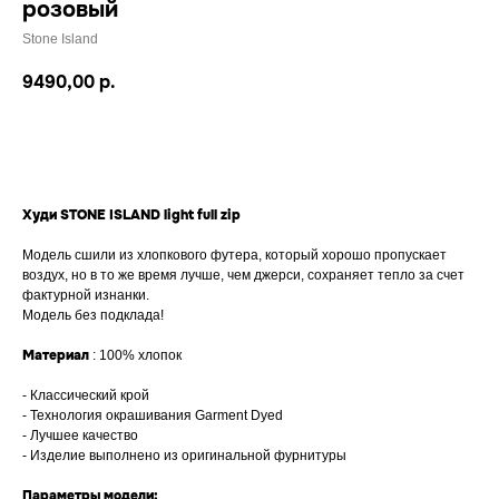
розовый
Stone Island
9490,00
р.
Добавить в корзину
Худи STONE ISLAND light full zip
Модель сшили из хлопкового футера, который хорошо пропускает
воздух, но в то же время лучше, чем джерси, сохраняет тепло за счет
фактурной изнанки.
Модель без подклада!
Материал
: 100% хлопок
- Классический крой
- Технология окрашивания Garment Dyed
- Лучшее качество
- Изделие выполнено из оригинальной фурнитуры
Параметры модели: