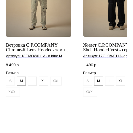
Ветровка C.P.COMPANY
Жилет C.P.COMPANY N
Chrome-R Lens Hooded- темно-
Shell Hooded Vest - серы
синий
Артикул:
18CMOW011A - d.blue M
Артикул:
17CLOW011A -grey 
9 490
р.
11 490
р.
Размер
Размер
S
M
L
XL
XXL
S
M
L
XL
X
XXXL
XXXL