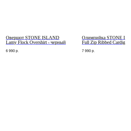
Овершот STONE ISLAND
Олимпийка STONE IS
Lamy Flock Overshirt - черный
Full Zip Ribbed Cardigan 
бежевый
6 990
р.
7 990
р.