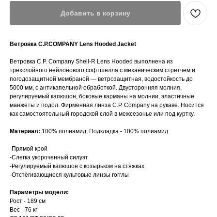
Добавить в корзину
Ветровка C.P.COMPANY Lens Hooded Jacket
Ветровка C.P. Company Shell-R Lens Hooded выполнена из
трёхслойного нейлонового софтшелла с механическим стретчем и
погодозащитной мембраной — ветрозащитная, водостойкость до
5000 мм, с антикапельной обработкой. Двусторонняя молния,
регулируемый капюшон, боковые карманы на молнии, эластичные
манжеты и подол. Фирменная линза C.P. Company на рукаве. Носится
как самостоятельный городской слой в межсезонье или под куртку.
Материал:
100% полиамид; Подкладка - 100% полиамид
-Прямой крой
-Слегка укороченный силуэт
-Регулируемый капюшон с козырьком на стяжках
-Отстёгивающиеся культовые линзы гогглы
Параметры модели:
Рост - 189 см
Вес - 76 кг