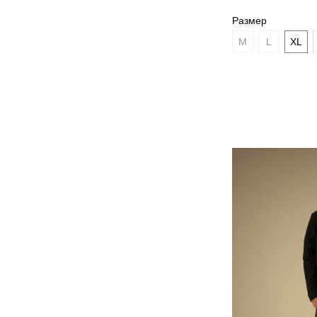
Размер
M
L
XL