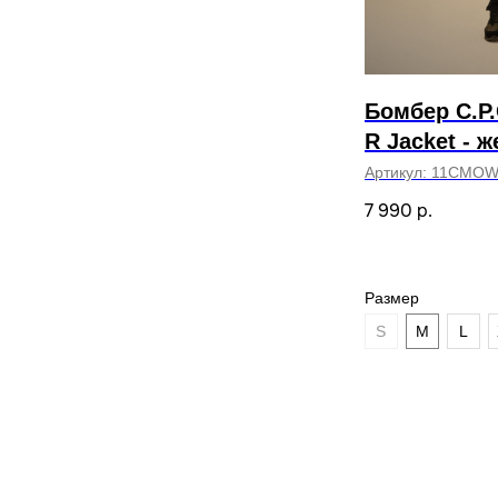
Бомбер C.P
R Jacket - 
Артикул:
11CMOW2
7 990
р.
Размер
S
M
L