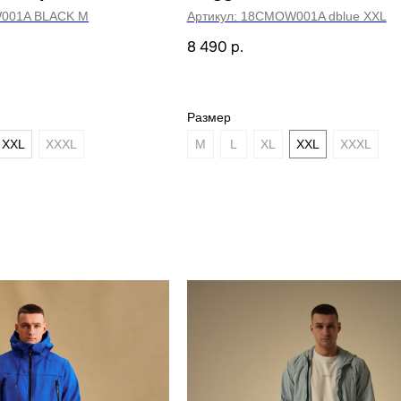
001A BLACK M
Артикул:
18CMOW001A dblue XXL
8 490
р.
Размер
XXL
XXXL
M
L
XL
XXL
XXXL