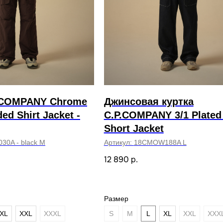
. COMPANY Chrome
Джинсовая куртка
ed Shirt Jacket -
C.P.COMPANY 3/1 Plated
Short Jacket
30A - black M
Артикул:
18CMOW188A L
12 890
р.
Размер
XL
XXL
XXXL
S
M
L
XL
XXL
XXX