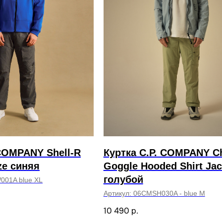
COMPANY Shell-R
Куртка C.P. COMPANY C
ze синяя
Goggle Hooded Shirt Jac
голубой
01A blue XL
Артикул:
06CMSH030A - blue M
10 490
р.