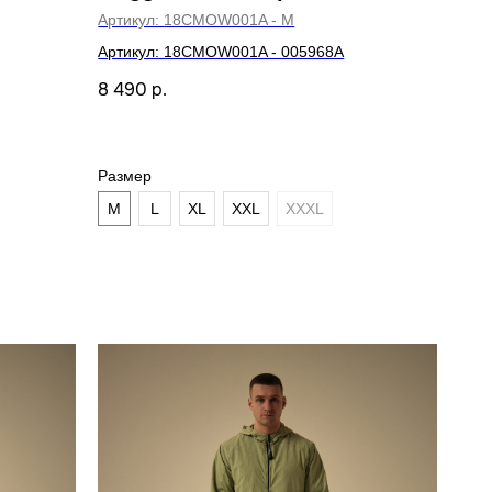
Артикул:
18CMOW001A - M
Артикул: 18CMOW001A - 005968A
8 490
р.
Размер
M
L
XL
XXL
XXXL