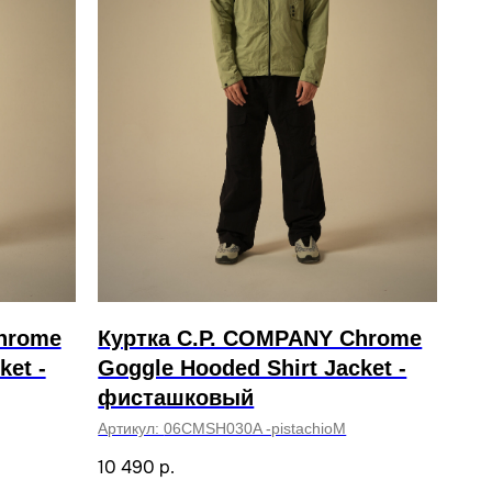
hrome
Куртка C.P. COMPANY Chrome
ket -
Goggle Hooded Shirt Jacket -
фисташковый
Артикул:
06CMSH030A -pistachioM
10 490
р.