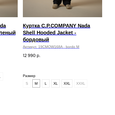
da
Куртка C.P.COMPANY Nada
еленый
Shell Hooded Jacket -
бордовый
Артикул:
19CMOW168A - bordo M
12 990
р.
Размер
L
S
M
L
XL
XXL
XXXL