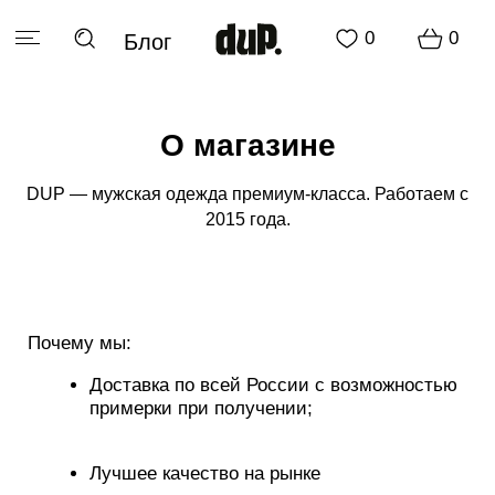
0
0
Блог
РАСПРОДАЖА
О магазине
DUP — мужская одежда премиум‑класса. Работаем с
2015 года.
Почему мы:
Доставка по всей России с возможностью
примерки при получении;
РАСПРОДАЖА
Лучшее качество на рынке
Более 1000 отзывов и рейтинг 4.9 на Авито
— подтверждение нашей репутации;
Безопасная покупка: удобные и
проверенные способы оплаты — оплата на
сайте, через Авито и наложенный платёж;