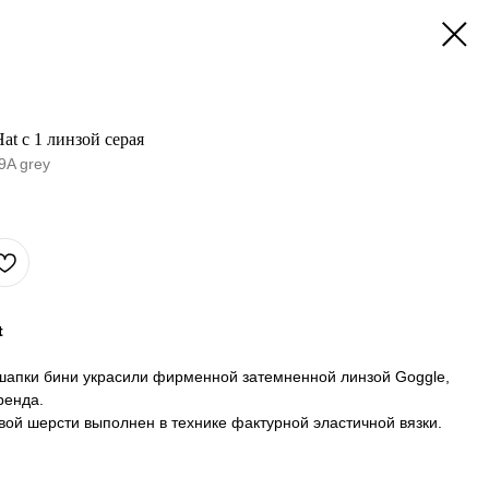
t с 1 линзой серая
9A grey
t
шапки бини украсили фирменной затемненной линзой Goggle,
ренда.
вой шерсти выполнен в технике фактурной эластичной вязки.