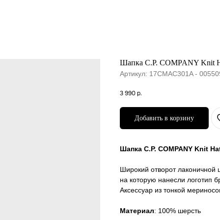
Шапка C.P. COMPANY Knit Ha
Артикул:
17CMAC301A - 00550
3 990
р.
Добавить в корзину
Шапка C.P. COMPANY Knit Ha
Широкий отворот лаконичной 
на которую нанесли логотип б
Аксессуар из тонкой мериносо
Материал
: 100% шерсть