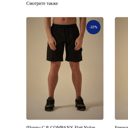
Смотрите также
-20%
Шорты C.P. COMPANY Flatt Nylon
Брюки