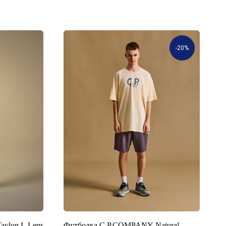
-20%
ylon L Lens
Футболка C.P.COMPANY Natural