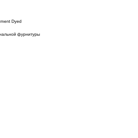
rment Dyed
инальной фурнитуры