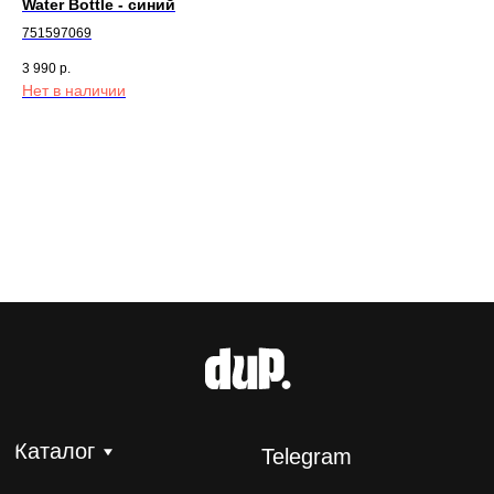
Water Bottle - синий
Покупателям
751597069
Публичная оферта
3 990
р.
Нет в наличии
Политика конфиденциальности
Разработка и поддержка сайта
© 2026 dup. Все права защищены.