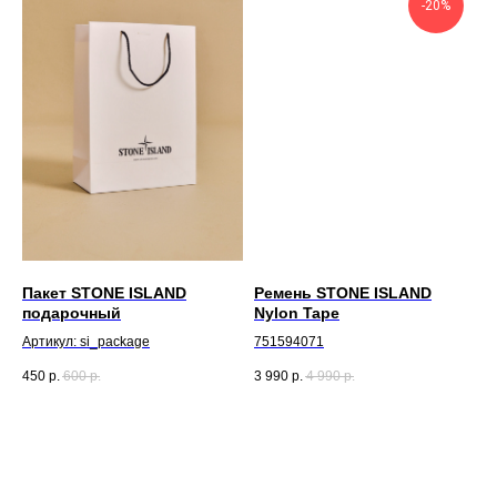
-20%
Пакет STONE ISLAND
Ремень STONE ISLAND
подарочный
Nylon Tape
Артикул: si_package
751594071
450
р.
600
р.
3 990
р.
4 990
р.