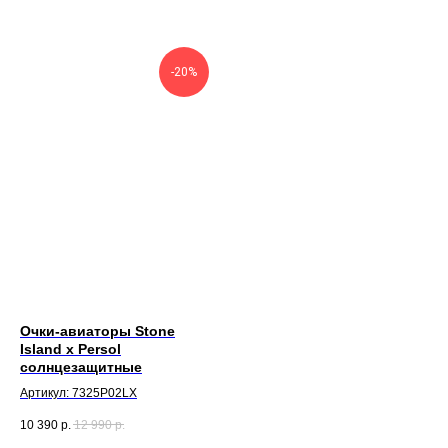
-20%
Очки-авиаторы Stone
Island x Persol
солнцезащитные
Артикул: 7325P02LX
10 390
р.
12 990
р.