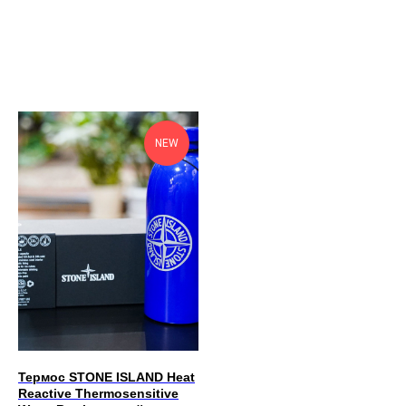
NEW
Каталог
Telegram
+7 (981) 544-02-57
Бестселлеры
Режим работы:
Бренды
Ежедневно
с 11:00 до 20:00
О нас
Адрес офиса
(не магазин)
:
Санкт-Петербург
Термос STONE ISLAND Heat
ул. Пушкинская д.18
Reactive Thermosensitive