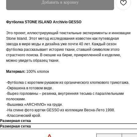
Добавить в корзину
Футболка STONE ISLAND Archivio GESSO
Это проект, иллюстрирующий текстильные эксперименты и инновации
Stone Island. Этот метод исследования известен как путеводная
звезда в мире моды и дизайна уже почти 40 лет. Каждый сезон
футболка рассказывает историю ткани, ставшей символом этого
страстного поиска. В окошке на бирке, прикрепленной к изделию,
можно увидеть образец ткани.
Материал:
100% хлопок
-Футболка с коротким рукавом из органического хлопкового трикотажа.
-Окрашена в готовом виде.
-Вырез горловины – резинка, внутренняя тесьма с параллельными
полосками.
-Вышивка «ARCHIVIO» на груди.
-На спине фото куртки GESSO из коллекции Весна-Лето 1998.
-Классический крой.
Размерная сетка
Размерная сетка