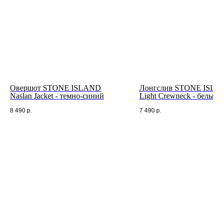
Овершот STONE ISLAND
Лонгслив STONE ISL
Naslan Jacket - темно-синий
Light Crewneck - белый
8 490
р.
7 490
р.