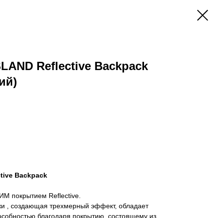
LAND Reflective Backpack
ий)
tive Backpack
 покрытием Reflective.
жи , создающая трехмерный эффект, обладает
собностью благодаря покрытию, состоящему из