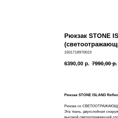
Рюкзак STONE IS
(светоотражающ
1501718970023
6390,00
р.
7990,00
р.
Добавить в корзину
Рюкзак STONE ISLAND Reflec
Рюкзак со СВЕТООТРАЖАЮЩИМ
Эта ткань, двухслойная снару
высокой светоотражающей спо