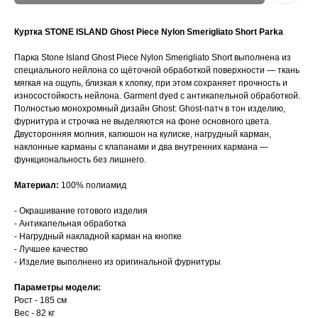
Куртка STONE ISLAND Ghost Piece Nylon Smerigliato Short Parka
Парка Stone Island Ghost Piece Nylon Smerigliato Short выполнена из
специального нейлона со щёточной обработкой поверхности — ткань
мягкая на ощупь, близкая к хлопку, при этом сохраняет прочность и
износостойкость нейлона. Garment dyed с антикапельной обработкой.
Полностью монохромный дизайн Ghost: Ghost-патч в тон изделию,
фурнитура и строчка не выделяются на фоне основного цвета.
Двусторонняя молния, капюшон на кулиске, нагрудный карман,
наклонные карманы с клапанами и два внутренних кармана —
функциональность без лишнего.
Материал:
100% полиамид
- Окрашивание готового изделия
- Антикапельная обработка
- Нагрудный накладной карман на кнопке
- Лучшее качество
- Изделие выполнено из оригинальной фурнитуры
Параметры модели:
Рост - 185 см
Вес - 82 кг