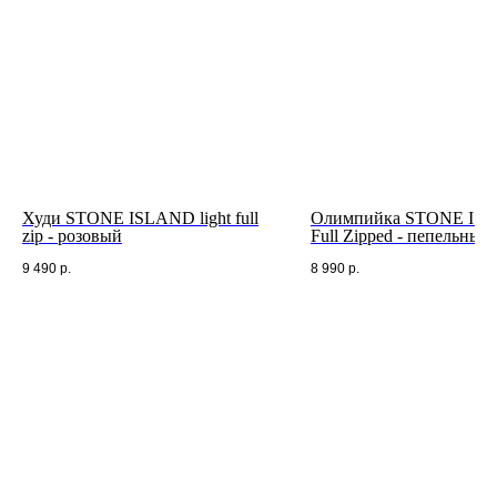
Худи STONE ISLAND light full
Олимпийка STONE IS
zip - розовый
Full Zipped - пепельный
9 490
р.
8 990
р.