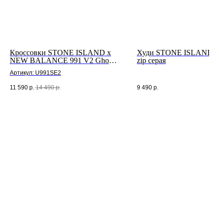
Кроссовки STONE ISLAND x
Худи STONE ISLAND ligh
NEW BALANCE 991 V2 Ghost
zip серая
Pack "Sand"
Артикул: U991SE2
11 590
р.
14 490
р.
9 490
р.