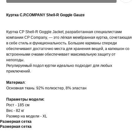
Куртка C.P.COMPANY Shell-R Goggle Gauze
Куртка CP Shell-R Goggle Jacket, разработанная специалистами
компании CP Company, — это лёгкая мембранная куртка, сочетающая
в себе стиль и функциональность. Большие карманы спереди
обеспечивают достаточно места для хранения вещей, а капюшон со
встроенными очками обеспечивает максимальную защиту от
непогоды.
Регулируемый подол куртки идеально подходит для любых
приключений.
Материал
:
Основная ткань: 92% полиэстер, 8% эластан
Параметры модели:
Рост - 185 см
Вес - 82 кг
Размер на модели - XL
Размерная сетка
Размерная сетка