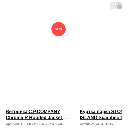
NEW
Ветровка C.P.COMPANY
Куртка-парка STONE
Chrome-R Hooded Jacket -
ISLAND Scarabeo Ste
хаки
Shadow Project
Артикул:
16CMOW036A -hucki S -46
Артикул:
691970406 L